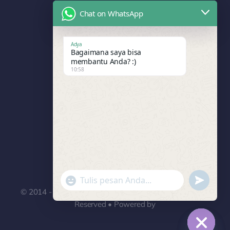
Chat on WhatsApp
1908
Adya
Bagaimana saya bisa
membantu Anda? :)
10:58
0995
"+chaty_settings.lang.emoji_picker+"
undefined
WhatsApp
© 2014 - 2026
PT. Adya Mitra Promosindo
• All Rights
Message
Reserved • Powered by