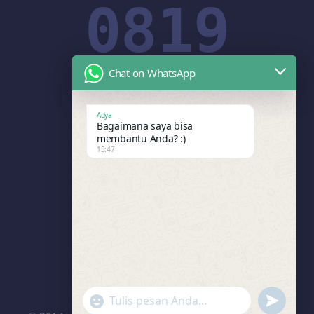
0819
Chat on WhatsApp
1908
Adya
Bagaimana saya bisa
membantu Anda? :)
15:47
0995
"+chaty_settings.lang.emoji_picker+"
undefined
WhatsApp