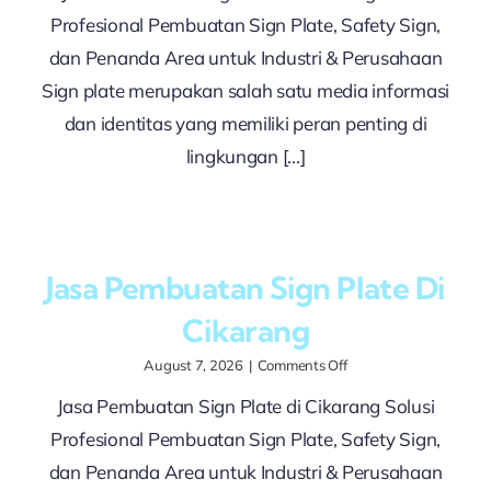
Sign
Profesional Pembuatan Sign Plate, Safety Sign,
Plate
di
dan Penanda Area untuk Industri & Perusahaan
subang
Sign plate merupakan salah satu media informasi
dan identitas yang memiliki peran penting di
lingkungan [...]
Jasa Pembuatan Sign Plate Di
Cikarang
on
August 7, 2026
|
Comments Off
Jasa
Jasa Pembuatan Sign Plate di Cikarang Solusi
Pembuatan
Sign
Profesional Pembuatan Sign Plate, Safety Sign,
Plate
di
dan Penanda Area untuk Industri & Perusahaan
Cikarang