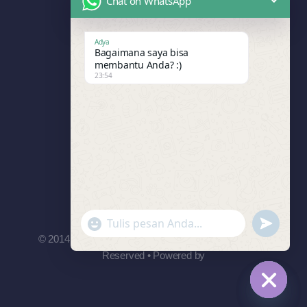
Chat on WhatsApp
1908
Adya
Bagaimana saya bisa
membantu Anda? :)
23:54
0995
"+chaty_settings.lang.emoji_picker+"
undefined
WhatsApp
© 2014 - 2026
PT. Adya Mitra Promosindo
• All Rights
Message
Reserved • Powered by
Hide