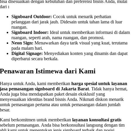
bisa disesuaikan dengan kebutuhan dan preferensi bisnis Anda, mulai
dari
:
Signboard Outdoor:
Cocok untuk menarik perhatian
pelanggan dari jarak jauh. Didesain untuk tahan lama di luar
ruangan.
Signboard Indoor:
Ideal untuk memberikan informasi di dalam
ruangan, seperti arah, nama ruangan, dan promosi.
Neon Sign:
Menawarkan daya tarik visual yang kuat, terutama
pada malam hari.
Digital Signage:
Menyediakan konten yang dinamis dan dapat
diperbarui secara berkala.
Penawaran Istimewa dari Kami
Hanya untuk Anda, kami memberikan
harga spesial untuk layanan
jasa pemasangan signboard di Jakarta Barat
. Tidak hanya hemat,
Anda juga bisa mendapatkan paket desain eksklusif yang
menyesuaikan identitas brand bisnis Anda. Nikmati diskon menarik
untuk pemasangan pertama atau untuk pemasangan dalam jumlah
besar.
Kami berkomitmen untuk memberikan
layanan konsultasi gratis
sebelum pemasangan. Anda bisa berkonsultasi langsung dengan tim
ahli kami untuk menentukan jenis signboard terbaik dan posisi