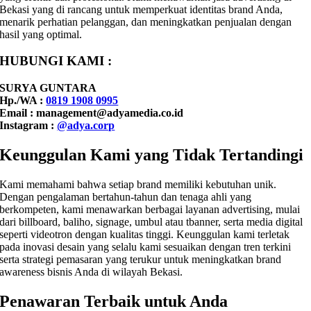
Bekasi yang di rancang untuk memperkuat identitas brand Anda,
menarik perhatian pelanggan, dan meningkatkan penjualan dengan
hasil yang optimal.
HUBUNGI KAMI :
SURYA GUNTARA
Hp./WA :
0819 1908 0995
Email : management@adyamedia.co.id
Instagram :
@adya.corp
Keunggulan Kami yang Tidak Tertandingi
Kami memahami bahwa setiap brand memiliki kebutuhan unik.
Dengan pengalaman bertahun-tahun dan tenaga ahli yang
berkompeten, kami menawarkan berbagai layanan advertising, mulai
dari billboard, baliho, signage, umbul atau tbanner, serta media digital
seperti videotron dengan kualitas tinggi. Keunggulan kami terletak
pada inovasi desain yang selalu kami sesuaikan dengan tren terkini
serta strategi pemasaran yang terukur untuk meningkatkan brand
awareness bisnis Anda di wilayah Bekasi.
Penawaran Terbaik untuk Anda