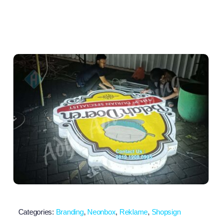
Categories:
Branding
,
Neonbox
,
Reklame
,
Shopsign