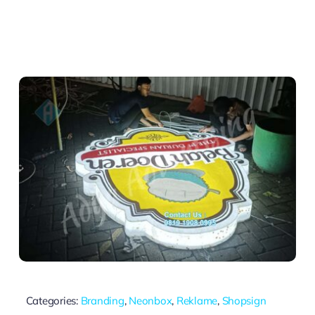
Categories:
Branding
,
Neonbox
,
Reklame
,
Shopsign