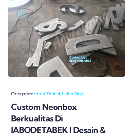
Categories:
Huruf Timbul
,
Letter Sign
Custom Neonbox
Berkualitas Di
JABODETABEK | Desain &