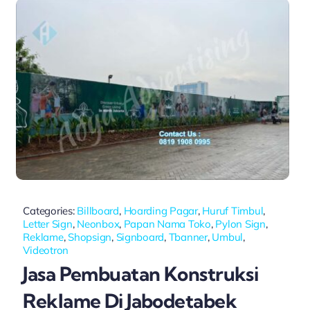
Categories:
Billboard
,
Hoarding Pagar
,
Huruf Timbul
,
Letter Sign
,
Neonbox
,
Papan Nama Toko
,
Pylon Sign
,
Reklame
,
Shopsign
,
Signboard
,
Tbanner
,
Umbul
,
Videotron
Jasa Pembuatan Konstruksi
Reklame Di Jabodetabek