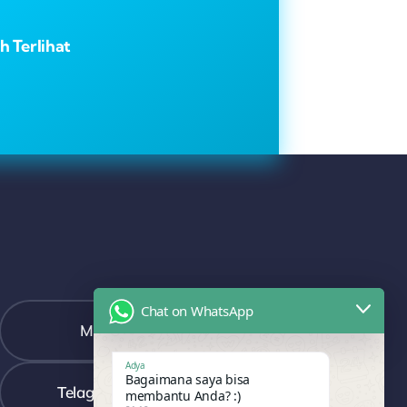
 Terlihat
Chat on WhatsApp
Management@adyamedia.co.id
Adya
Bagaimana saya bisa
Telaga Mas Bekasi Utara, Kota Bekasi
membantu Anda? :)