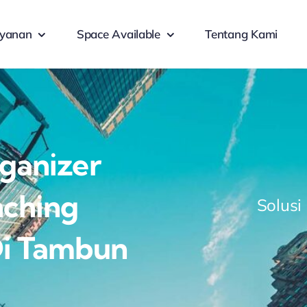
yanan
Space Available
Tentang Kami
rganizer
nching
Solusi
Di Tambun